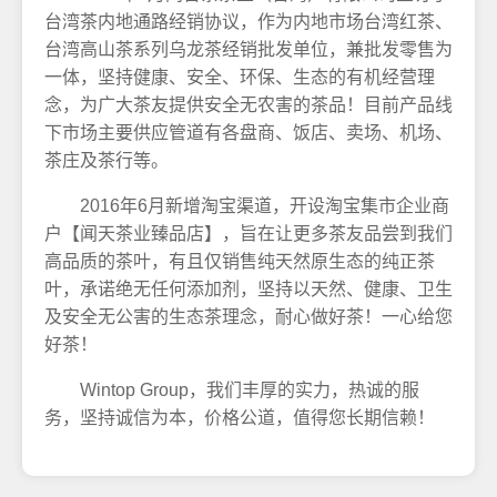
台湾茶内地通路经销协议，作为内地市场台湾红茶、
台湾高山茶系列乌龙茶经销批发单位，兼批发零售为
一体，坚持健康、安全、环保、生态的有机经营理
念，为广大茶友提供安全无农害的茶品！目前产品线
下市场主要供应管道有各盘商、饭店、卖场、机场、
茶庄及茶行等。
2016年6月新增淘宝渠道，开设淘宝集市企业商
户【闻天茶业臻品店】，旨在让更多茶友品尝到我们
高品质的茶叶，有且仅销售纯天然原生态的纯正茶
叶，承诺绝无任何添加剂，坚持以天然、健康、卫生
及安全无公害的生态茶理念，耐心做好茶！一心给您
好茶！
Wintop Group，我们丰厚的实力，热诚的服
务，坚持诚信为本，价格公道，值得您长期信赖！